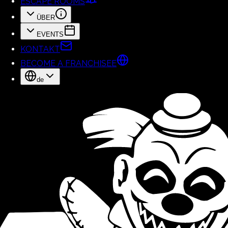
ESCAPE ROOMS
ÜBER
EVENTS
KONTAKT
BECOME A FRANCHISEE
de