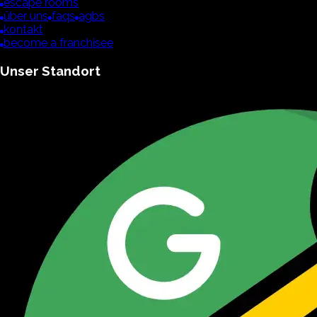
escape rooms
über uns
faqs
agbs
kontakt
become a franchisee
Unser Standort