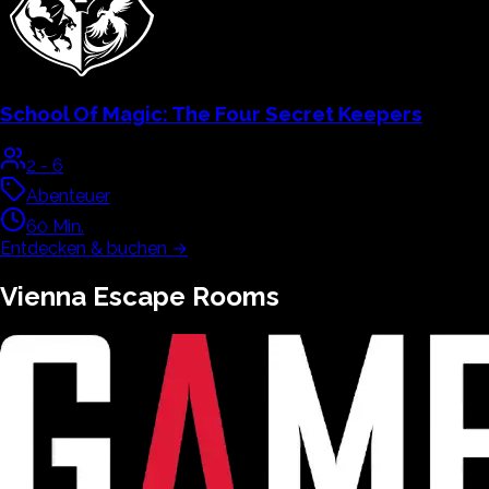
School Of Magic:
The Four Secret Keepers
2
-
6
Abenteuer
60
Min.
Entdecken & buchen
→
Vienna
Escape Rooms